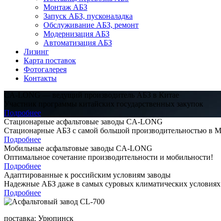
Монтаж АБЗ
Запуск АБЗ, пусконаладка
Обслуживание АБЗ, ремонт
Модернизация АБЗ
Автоматизация АБЗ
Лизинг
Карта поставок
Фотогалерея
Контакты
CA-LONG
—
ведущий производитель
АБЗ в Китае
Участник программы китайских государственных закупок
Подробнее
Стационарные
асфальтовые заводы
CA-LONG
Стационарные АБЗ с самой большой производительностью в М
Подробнее
Мобильные
асфальтовые заводы
CA-LONG
Оптимальное сочетание производительности и мобильности!
Подробнее
Адаптированные
к российским условиям заводы
Надежные АБЗ даже в самых суровых климатических условиях
Подробнее
поставка:
Урюпинск