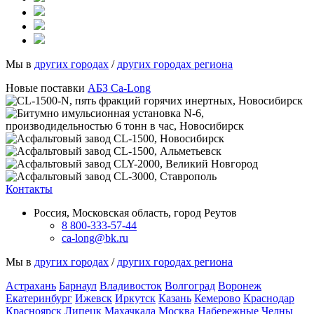
Мы в
других городах
/
других городах региона
Новые поставки
АБЗ Ca-Long
Контакты
Россия, Московская область, город Реутов
8 800-333-57-44
ca-long@bk.ru
Мы в
других городах
/
других городах региона
Астрахань
Барнаул
Владивосток
Волгоград
Воронеж
Екатеринбург
Ижевск
Иркутск
Казань
Кемерово
Краснодар
Красноярск
Липецк
Махачкала
Москва
Набережные Челны