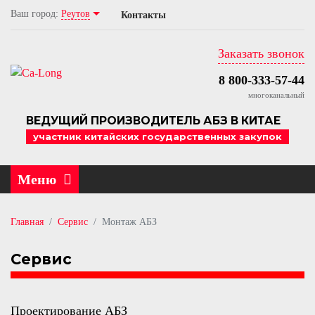
Ваш город:
Реутов
Асфальтобетонные заводы
Проектирование АБЗ
Контакты
Комплектующие для АБЗ
Поставка, перевозка АБЗ
Заказать звонок
Бетонные заводы
Монтаж АБЗ
8 800-333-57-44
многоканальный
Прочее оборудование
Запуск АБЗ, пусконаладка
ВЕДУЩИЙ ПРОИЗВОДИТЕЛЬ АБЗ В КИТАЕ
участник китайских государственных закупок
Обслуживание АБЗ, ремонт
Модернизация АБЗ
Меню
Автоматизация АБЗ
Главная
Сервис
Монтаж АБЗ
Сервис
Проектирование АБЗ